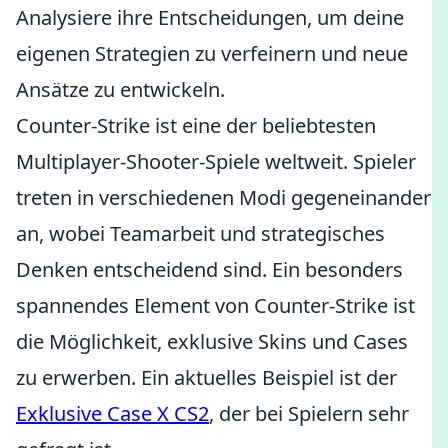
Analysiere ihre Entscheidungen, um deine
eigenen Strategien zu verfeinern und neue
Ansätze zu entwickeln.
Counter-Strike ist eine der beliebtesten
Multiplayer-Shooter-Spiele weltweit. Spieler
treten in verschiedenen Modi gegeneinander
an, wobei Teamarbeit und strategisches
Denken entscheidend sind. Ein besonders
spannendes Element von Counter-Strike ist
die Möglichkeit, exklusive Skins und Cases
zu erwerben. Ein aktuelles Beispiel ist der
Exklusive Case X CS2
, der bei Spielern sehr