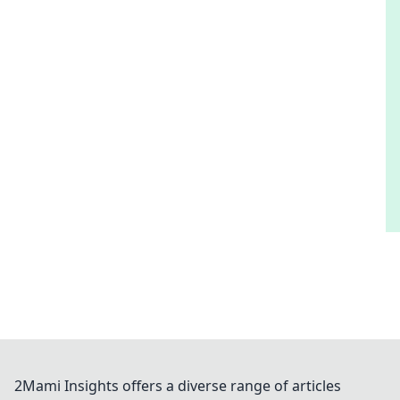
2Mami Insights offers a diverse range of articles