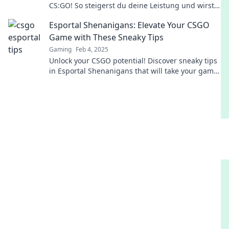
CS:GO! So steigerst du deine Leistung und wirst
zum Gaming-Profi. Lass dir diese Tipps nicht
Esportal Shenanigans: Elevate Your CSGO
entgehen!
Game with These Sneaky Tips
Gaming
Feb 4, 2025
Unlock your CSGO potential! Discover sneaky tips
in Esportal Shenanigans that will take your game
to new heights. Don't miss out!