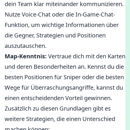
dein Team klar miteinander kommunizieren.
Nutze Voice-Chat oder die In-Game-Chat-
Funktion, um wichtige Informationen über
die Gegner, Strategien und Positionen
auszutauschen.
Map-Kenntnis:
Vertraue dich mit den Karten
und deren Besonderheiten an. Kennst du die
besten Positionen für Sniper oder die besten
Wege für Überraschungsangriffe, kannst du
einen entscheidenden Vorteil gewinnen.
Zusätzlich zu diesen Grundlagen gibt es
weitere Strategien, die einen Unterschied
machen können: