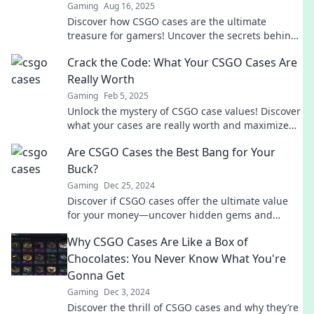
Gaming
Aug 16, 2025
Discover how CSGO cases are the ultimate
treasure for gamers! Uncover the secrets behind
this gamble and cash in on your luck today!
Crack the Code: What Your CSGO Cases Are
Really Worth
Gaming
Feb 5, 2025
Unlock the mystery of CSGO case values! Discover
what your cases are really worth and maximize
your profit today!
Are CSGO Cases the Best Bang for Your
Buck?
Gaming
Dec 25, 2024
Discover if CSGO cases offer the ultimate value
for your money—uncover hidden gems and
monetization secrets in our latest blog!
Why CSGO Cases Are Like a Box of
Chocolates: You Never Know What You're
Gonna Get
Gaming
Dec 3, 2024
Discover the thrill of CSGO cases and why they’re