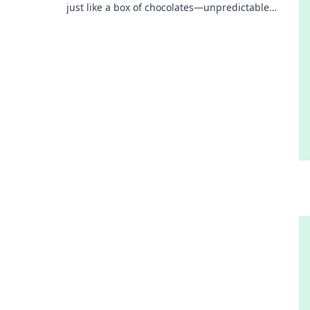
just like a box of chocolates—unpredictable
surprises await! Dive in now!