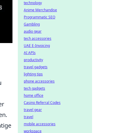
technology
Anime Merchandise
Programmatic SEO
Gambling
audio gear
tech accessories
UAE E-Invoicing
AI APIs
productivity
travel gadgets
lighting tips
u
phone accessories
tech gadgets
home office
er
Casino Referral Codes
travel gear
en.
travel
tige
mobile accessories
workspace