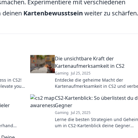
smachen. Experimentiere mit verschiedenen
m deinen
Kartenbewusstsein
weiter zu schärfen
Die unsichtbare Kraft der
Kartenaufmerksamkeit in CS2
Gaming
Jul 25, 2025
ess in CS2!
Entdecke die geheime Macht der
elevate your
Kartenaufmerksamkeit in CS2 und verb
tition.
dein Gameplay! Lerne Tipps und Tricks 
CS2-Kartenblick: So überlistest du 
den ultimativen Erfolg!
ieler
Gegner
Gaming
Jul 25, 2025
Lerne die besten Strategien und Geheim
erhand
um in CS2-Kartenblick deine Gegner
!
auszutricksen und als Sieger hervorzug
 Deine