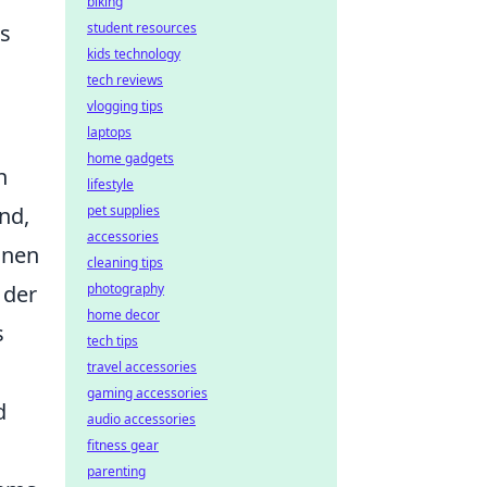
biking
is
student resources
kids technology
tech reviews
vlogging tips
laptops
home gadgets
n
lifestyle
nd,
pet supplies
accessories
onen
cleaning tips
 der
photography
home decor
s
tech tips
travel accessories
gaming accessories
d
audio accessories
fitness gear
parenting