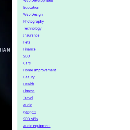
Web Development
Education
Web Design
Photography
Technology
Insurance
Pets
Finance
SEO
Cars
Home Improvement
Beauty
Health
Fitness
Travel
audio
gadgets
SEO APIs
audio equipment