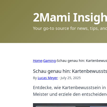
2Mami Insigh
Your go-to source for news, tips, and
Home
›
Gaming
›
Schau genau hin: Kartenbewuss
Schau genau hin: Kartenbewusstse
By
Lucas Meyer
·
July 25, 2025
Entdecke, wie Kartenbewusstsein in 
Meister und erziele den entscheiden