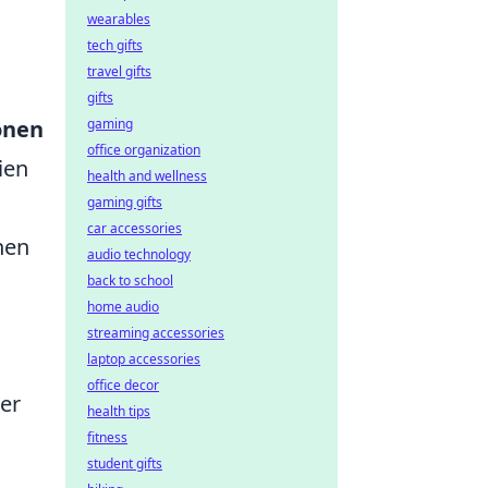
wearables
tech gifts
travel gifts
gifts
onen
gaming
office organization
ien
health and wellness
gaming gifts
car accessories
hen
audio technology
back to school
home audio
streaming accessories
laptop accessories
office decor
ler
health tips
fitness
student gifts