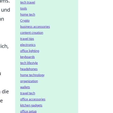
ams.
tech travel
n und
tools
home tech
nn
Crypto
business accessories
content creation
travel tips
ich,
electronics
office lighting
keyboards
tech lifestyle
headphones
u
home technology
organization
wallets
 die
travel tech
te
office accessories
kitchen gadgets
office setup