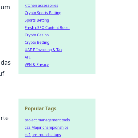
, um
kitchen accessories
Crypto Sports Betting
Sports Betting
Fresh pSEO Content Boost
Crypto Casino
Crypto Betting
UAE E-Invoicing & Tax
API
 das
VPN & Privacy
uf
Popular Tags
rte
project management tools
cs2 Major championships
cs2 pre-round setups