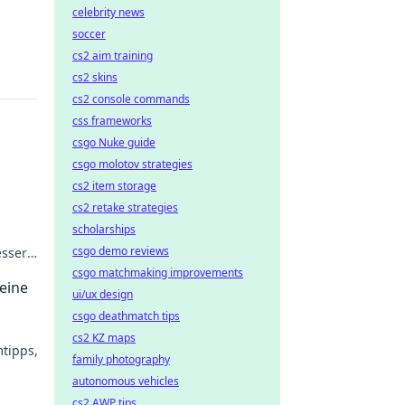
celebrity news
.
soccer
cs2 aim training
cs2 skins
cs2 console commands
css frameworks
csgo Nuke guide
csgo molotov strategies
cs2 item storage
cs2 retake strategies
scholarships
csgo demo reviews
essere
für
csgo matchmaking improvements
deine
ui/ux design
csgo deathmatch tips
cs2 KZ maps
tipps,
family photography
autonomous vehicles
ehen!
cs2 AWP tips