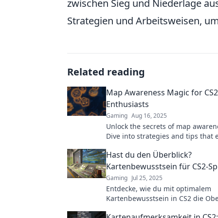
zwischen Sieg und Niederlage au
Strategien und Arbeitsweisen, u
Related reading
Map Awareness Magic for CS2
Enthusiasts
Gaming
Aug 16, 2025
Unlock the secrets of map awaren
Dive into strategies and tips that 
gameplay and dominate the compe
Hast du den Überblick?
Kartenbewusstsein für CS2-Sp
Gaming
Jul 25, 2025
Entdecke, wie du mit optimalem
Kartenbewusstsein in CS2 die Ob
gewinnst! Werde zum Top-Spieler
Kartenaufmerksamkeit in CS2: